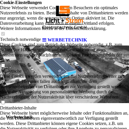
Cookie-Einstellungen
Diese Webseite verwendet Cookies, um Besuchern ein optimales
Nutzererlebnis zu bieten. Bestimmte Inhalte von Drittanbietern werden
nur angezeigt, wenn die entsprechende Option aktiviert ist. Die
Datenverarbeitung kann dann auch in einem Drittland erfolgen.
Weitere Informationen hierzu in der Datenschutzerklärung.
Technisch notwendige
WERBETECHNIK
Diese Cookies sind zum Betrieb der Webseite notwendig, z.B. zum
Schutz vor Hackerangriffen und zur Gewährleistung eines
konsistenten und der Nachfrage angepassten Erscheinungsbilds der
Seite.
Analytische
Diese Cookies werden verwendet, um das Nutzererlebnis weiter zu
optimieren. Hierunter fallen auch Statistiken, die dem
Webseitenbetreiber von Drittanbietern zur Verfügung gestellt werden,
sowie die Ausspielung von personalisierter Werbung durch die
Nachverfolgung der Nutzeraktivität über verschiedene Webseiten.
Drittanbieter-Inhalte
Diese Webseite bietet möglicherweise Inhalte oder Funktionalitäten an,
Werbetechnik
die von Drittanbietern eigenverantwortlich zur Verfügung gestellt
werden. Diese Drittanbieter können eigene Cookies setzen, z.B. um
die Nutzeraktivität zu verfolgen oder ihre Angebote zu personalisieren