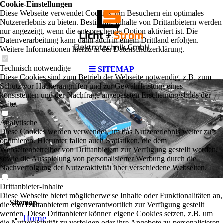
Cookie-Einstellungen
Diese Webseite verwendet Cookies, um Besuchern ein optimales
Nutzererlebnis zu bieten. Bestimmte Inhalte von Drittanbietern werden
nur angezeigt, wenn die entsprechende Option aktiviert ist. Die
Datenverarbeitung kann dann auch in einem Drittland erfolgen.
Weitere Informationen hierzu in der Datenschutzerklärung.
Technisch notwendige
SITEMAP
Diese Cookies sind zum Betrieb der Webseite notwendig, z.B. zum
Schutz vor Hackerangriffen und zur Gewährleistung eines
konsistenten und der Nachfrage angepassten Erscheinungsbilds der
Seite.
Analytische
Diese Cookies werden verwendet, um das Nutzererlebnis weiter zu
optimieren. Hierunter fallen auch Statistiken, die dem
Webseitenbetreiber von Drittanbietern zur Verfügung gestellt werden,
sowie die Ausspielung von personalisierter Werbung durch die
Nachverfolgung der Nutzeraktivität über verschiedene Webseiten.
Drittanbieter-Inhalte
Diese Webseite bietet möglicherweise Inhalte oder Funktionalitäten an,
Sitemap
die von Drittanbietern eigenverantwortlich zur Verfügung gestellt
werden. Diese Drittanbieter können eigene Cookies setzen, z.B. um
Home
die Nutzeraktivität zu verfolgen oder ihre Angebote zu personalisieren